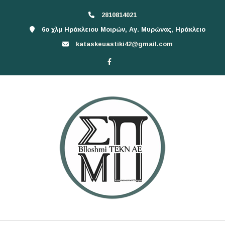
2810814021
6ο χλμ Ηράκλειου Μοιρών, Αγ. Μυρώνας, Ηράκλειο
kataskeuastiki42@gmail.com